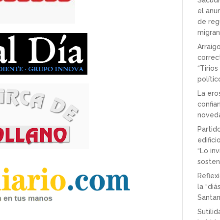
Sacudi
el anu
de reg
migran
Arraig
correc
“Tirio
polític
La ero
confian
noved
Partido
edifici
“Lo in
sostene
Reflex
la “di
Santa
Sutili