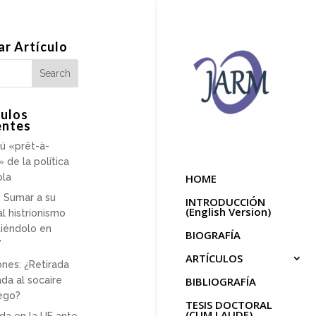
ar Artículo
culos
entes
ú «prêt-à-
» de la política
ola
HOME
 Sumar a su
INTRODUCCIÓN
(English Version)
al histrionismo
tiéndolo en
BIOGRAFÍA
”
ARTÍCULOS
ones: ¿Retirada
da al socaire
BIBLIOGRAFÍA
ego?
TESIS DOCTORAL
(CUM LAUDE)