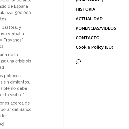
da en la UE ante
ncio de España
HISTORIA
ularizar 500.000
ACTUALIDAD
tes
o pastoral y
PONENCIAS/VÍDEOS
tivo verbal a
CONTACTO
s y Troyanos”
os
Cookie Policy (EU)
sión de la
za: una crisis sin
ad
s políticos:
os sin cimientos.
visible no debe
r lo visible”.
iones acerca de
áspora” del Banco
nder
dad