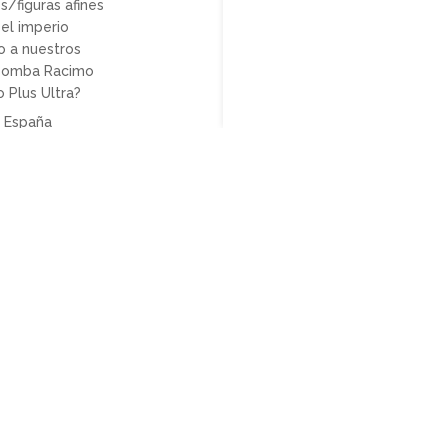
s/figuras afines
el imperio
 a nuestros
¿Bomba Racimo
o Plus Ultra?
 España
nte, ¿diferentes
 políticas en
as elecciones?
na” en Ferraz
robiología y
ología de Obama
 Elecciones de
cia
cía: con similar
ción elecciones
mplaza a las
les
lo atrás, Ortega