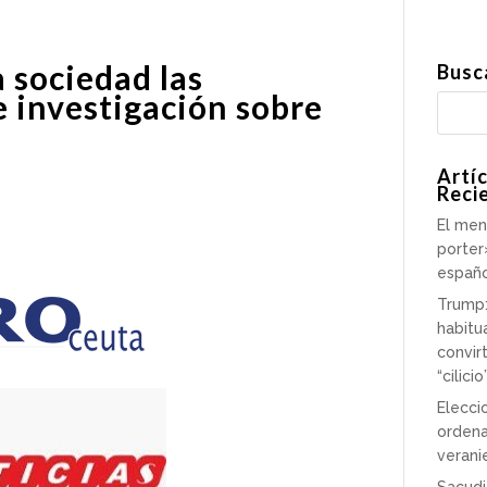
a sociedad las
Busc
 investigación sobre
Artí
Reci
El men
porter
españ
Trump:
habitu
convir
“cilicio
Elecci
ordena
verani