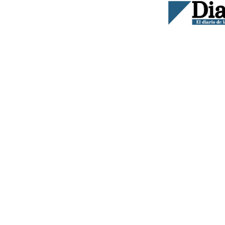
JESÚS ANTONIO RODRÍGUEZ MORILLA,
DOCTOR EN DERECHO
Supongo que la mayoría de Uds. ya conocen que a
previstas unas Comisiones de Investigación, junto
comparecientes, prevista su presencia a lo larg
Ya observaremos, llegado el momento, aquello d