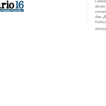
Lobbie
desde 
romano
días 
Polític
Anhela
realme
formas
próxim
“Galer
La ast
exobi
en las
Andalu
Andalu
 partir del próximo lunes se encuentra
absten
 a la elaboración de listados con 134
CCAA e
o de los próximos meses.
genera
Un sig
e: «
ni son todos los que están ni están todos