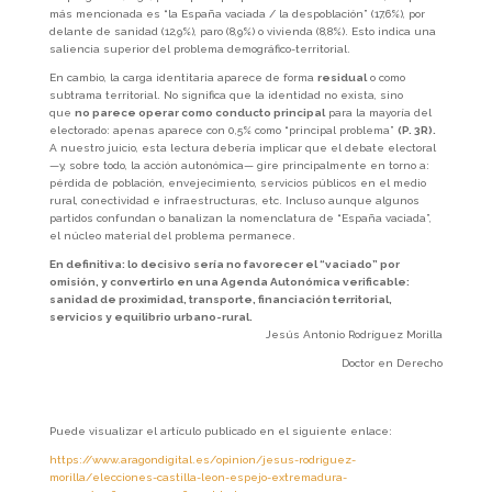
más mencionada es “la España vaciada / la despoblación” (17,6%), por
delante de sanidad (12,9%), paro (8,9%) o vivienda (8,8%). Esto indica una
saliencia superior del problema demográfico-territorial.
En cambio, la carga identitaria aparece de forma
residual
o como
subtrama territorial. No significa que la identidad no exista, sino
que
no parece operar como conducto principal
para la mayoría del
electorado: apenas aparece con 0,5% como “principal problema”
(P. 3R).
A nuestro juicio, esta lectura debería implicar que el debate electoral
—y, sobre todo, la acción autonómica— gire principalmente en torno a:
pérdida de población, envejecimiento, servicios públicos en el medio
rural, conectividad e infraestructuras, etc. Incluso aunque algunos
partidos confundan o banalizan la nomenclatura de “España vaciada”,
el núcleo material del problema permanece.
En definitiva: lo decisivo sería no favorecer el “vaciado” por
omisión, y convertirlo en una Agenda Autonómica verificable:
sanidad de proximidad, transporte, financiación territorial,
servicios y equilibrio urbano-rural.
Jesús Antonio Rodríguez Morilla
Doctor en Derecho
Puede visualizar el artículo publicado en el siguiente enlace:
https://www.aragondigital.es/opinion/jesus-rodriguez-
morilla/elecciones-castilla-leon-espejo-extremadura-