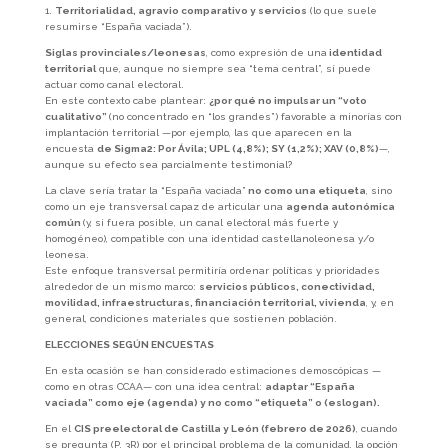
1.
Territorialidad, agravio comparativo y servicios
(lo que suele
resumirse “España vaciada”).
Siglas provinciales/leonesas
, como expresión de una
identidad
territorial
que, aunque no siempre sea “tema central”, sí puede
actuar como canal electoral.
En este contexto cabe plantear:
¿por qué no impulsar un “voto
cualitativo”
(no concentrado en “los grandes”) favorable a minorías con
implantación territorial —por ejemplo, las que aparecen en la
encuesta
de Sigma2: Por Ávila; UPL (4,8%); SY (1,2%); XAV (0,8%)
—,
aunque su efecto sea parcialmente testimonial?
La clave sería tratar la “España vaciada”
no como una etiqueta
, sino
como un eje transversal capaz de articular una
agenda autonómica
común
(y, si fuera posible, un canal electoral más fuerte y
homogéneo), compatible con una identidad castellanoleonesa y/o
leonesa.
Este enfoque transversal permitiría ordenar políticas y prioridades
alrededor de un mismo marco:
servicios públicos, conectividad,
movilidad, infraestructuras, financiación territorial, vivienda
, y, en
general, condiciones materiales que sostienen población.
ELECCIONES SEGÚN ENCUESTAS
En esta ocasión se han considerado estimaciones demoscópicas —
como en otras CCAA— con una idea central:
adaptar “España
vaciada” como eje (agenda) y no como “etiqueta” o (eslogan).
En el
CIS preelectoral de Castilla y León (febrero de 2026)
, cuando
se pregunta (P. 3R) por el principal problema de la comunidad, la opción